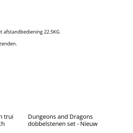
et afstandbediening 22.5KG
zenden.
 trui
Dungeons and Dragons
ch
dobbelstenen set - Nieuw