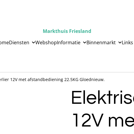
Markthuis Friesland
ome
Diensten
Webshop
Informatie
Binnenmarkt
Links
erlier 12V met afstandbediening 22.5KG Gloednieuw.
Elektri
12V me