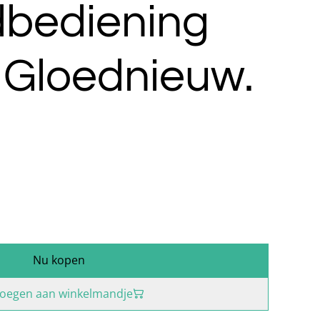
dbediening
 Gloednieuw.
0
Nu kopen
oegen aan winkelmandje