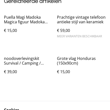
Gerelateerde artikelen
Puella Magi Madoka
Prachtige vintage telefoon
Magica figuur Madoka
antieke stijl van keramiek
(17cm)
€ 15,00
€ 59,00
MEER VARIANTEN BESCHIKBAAR
noodoverlevingskit
Grote vlag Honduras
Survival / Camping /
(150x90cm)
Outdoor set (nieuw)
€ 39,00
€ 15,00