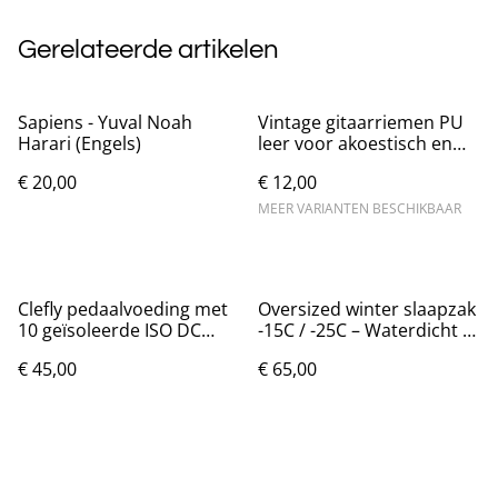
Gerelateerde artikelen
Sapiens - Yuval Noah
Vintage gitaarriemen PU
Harari (Engels)
leer voor akoestisch en
elektrisch
€ 20,00
€ 12,00
MEER VARIANTEN BESCHIKBAAR
Clefly pedaalvoeding met
Oversized winter slaapzak
10 geïsoleerde ISO DC
-15C / -25C – Waterdicht –
uitgangen
Nieuw
€ 45,00
€ 65,00