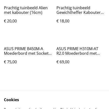
Prachtig tuinbeeld Alien
Prachtig tuinbeeld
met kabouter (16cm)
Gewichtheffer Kabouter
Geel (15cm)
€ 20,00
€ 18,00
ASUS PRIME B450M-A
ASUS PRIME H310M-AT
Moederbord met Socket
R2.0 Moederbord met
AM4
Socket LGA 1151 Gebruikt
€ 75,00
€ 69,00
maar in goede staat.
Inclusief I/O Shield.
Cookies
Contact
Voorwaarden