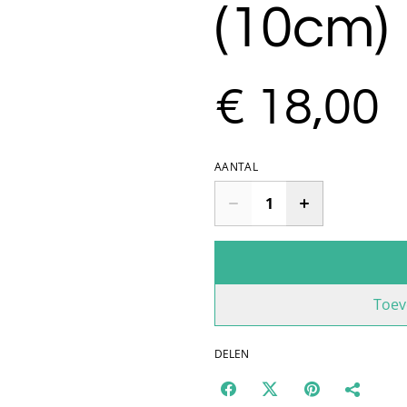
(10cm)
€ 18,00
AANTAL
Toev
DELEN