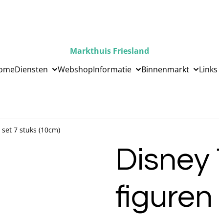
Markthuis Friesland
ome
Diensten
Webshop
Informatie
Binnenmarkt
Links
 set 7 stuks (10cm)
Disney 
figuren