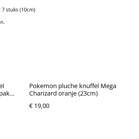
t 7 stuks (10cm)
en.
el
Pokemon pluche knuffel Mega
pak
Charizard oranje (23cm)
€ 19,00