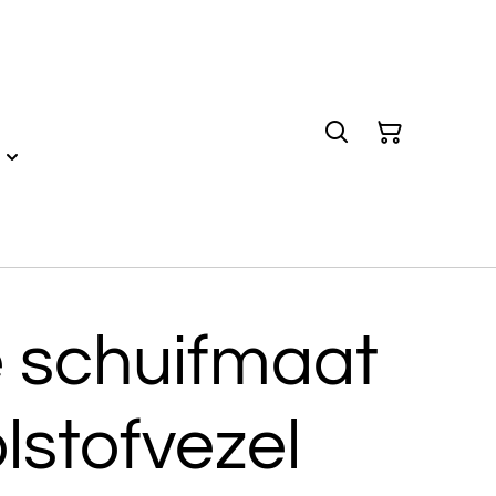
e schuifmaat
lstofvezel