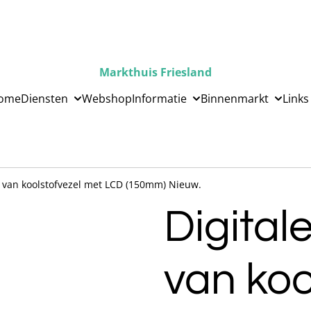
Markthuis Friesland
ome
Diensten
Webshop
Informatie
Binnenmarkt
Links
t van koolstofvezel met LCD (150mm) Nieuw.
Digital
van koo