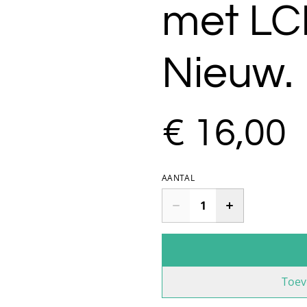
met LC
Nieuw.
€ 16,00
AANTAL
Toev