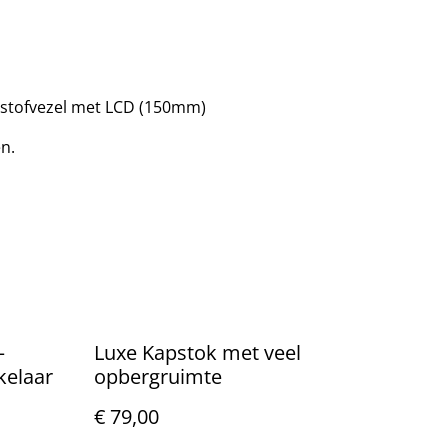
olstofvezel met LCD (150mm)
en.
–
Luxe Kapstok met veel
kelaar
opbergruimte
€ 79,00