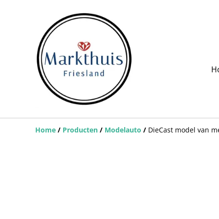
H
Home
/
Producten
/
Modelauto
/
DieCast model van me