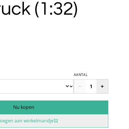
uck (1:32)
AANTAL
Nu kopen
oegen aan winkelmandje