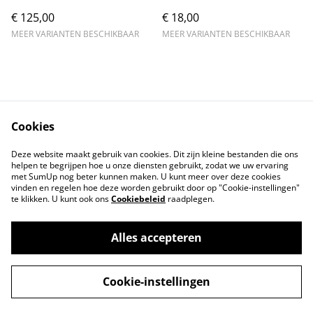
60kg max
€ 125,00
€ 18,00
MEER VARIANTEN BESCHIKBAAR
MEER VARIANTEN BESCHIKBAAR
Cookies
Contact
Voorwaarden
Deze website maakt gebruik van cookies. Dit zijn kleine bestanden die ons
Privacybeleid
Cookiebeleid
helpen te begrijpen hoe u onze diensten gebruikt, zodat we uw ervaring
met SumUp nog beter kunnen maken. U kunt meer over deze cookies
vinden en regelen hoe deze worden gebruikt door op "Cookie-instellingen"
te klikken. U kunt ook ons
Cookiebeleid
raadplegen.
Alles accepteren
©
2026
Markthuis Friesland
Cookie-instellingen
powered by