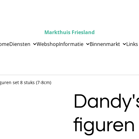
Markthuis Friesland
ome
Diensten
Webshop
Informatie
Binnenmarkt
Links
guren set 8 stuks (7-8cm)
Dandy'
figuren