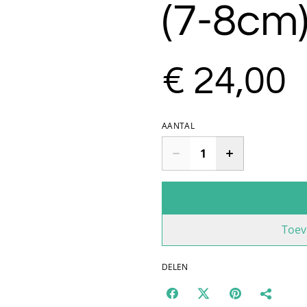
(7-8cm
€ 24,00
AANTAL
Toev
DELEN