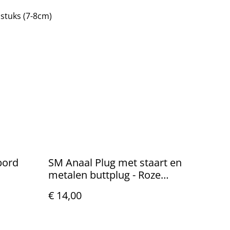
 stuks (7-8cm)
bord
SM Anaal Plug met staart en
metalen buttplug - Roze
(2,2cm doorsnee van plug)
€ 14,00