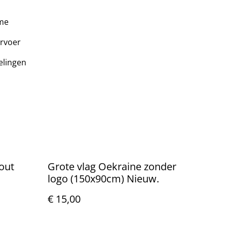
ame
ervoer
elingen
out
Grote vlag Oekraine zonder
logo (150x90cm) Nieuw.
€ 15,00