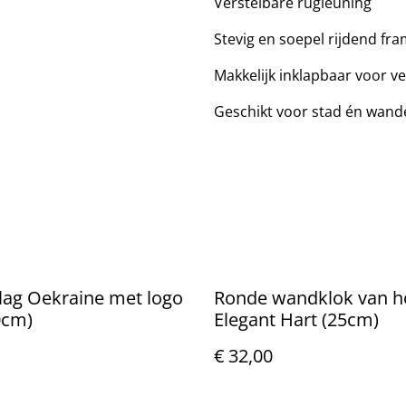
Verstelbare rugleuning
Stevig en soepel rijdend fr
Makkelijk inklapbaar voor v
Geschikt voor stad én wand
lag Oekraine met logo
Ronde wandklok van h
0cm)
Elegant Hart (25cm)
€ 32,00