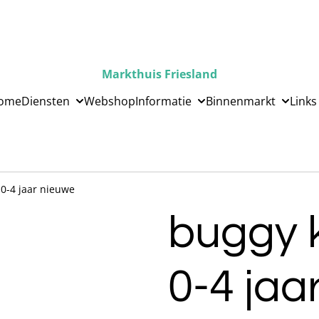
Markthuis Friesland
ome
Diensten
Webshop
Informatie
Binnenmarkt
Links
0-4 jaar nieuwe
buggy 
0-4 jaa