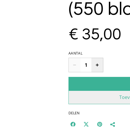
(550 bl
€ 35,00
AANTAL
Toev
DELEN