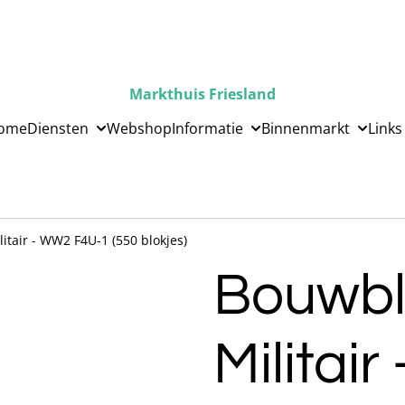
Markthuis Friesland
ome
Diensten
Webshop
Informatie
Binnenmarkt
Links
itair - WW2 F4U-1 (550 blokjes)
Bouwbl
Militai