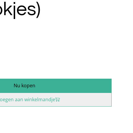
okjes)
Nu kopen
oegen aan winkelmandje