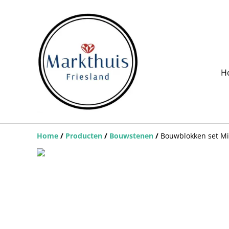
H
Home
/
Producten
/
Bouwstenen
/
Bouwblokken set Mil