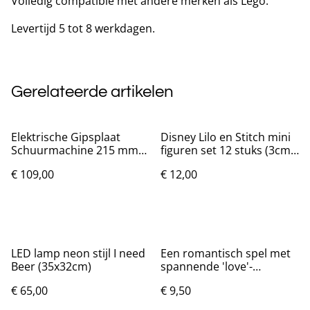
Volledig compatible met andere merken als Lego.
Levertijd 5 tot 8 werkdagen.
Gerelateerde artikelen
Elektrische Gipsplaat
Disney Lilo en Stitch mini
Schuurmachine 215 mm
figuren set 12 stuks (3cm)
1390 Watt
Nieuw.
€ 109,00
€ 12,00
LED lamp neon stijl I need
Een romantisch spel met
Beer (35x32cm)
spannende 'love'-
opdrachten voor alle
€ 65,00
€ 9,50
geliefden!