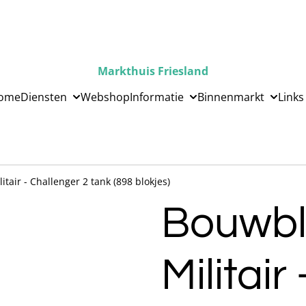
Markthuis Friesland
ome
Diensten
Webshop
Informatie
Binnenmarkt
Links
tair - Challenger 2 tank (898 blokjes)
Bouwbl
Militair