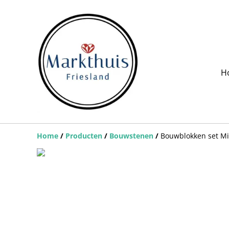
H
Home
/
Producten
/
Bouwstenen
/
Bouwblokken set Mili