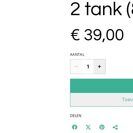
2 tank 
€ 39,00
AANTAL
Toev
DELEN