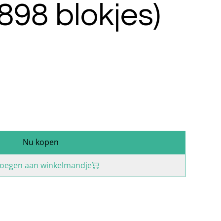
(898 blokjes)
Nu kopen
oegen aan winkelmandje