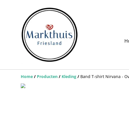
H
Home
/
Producten
/
Kleding
/
Band T-shirt Nirvana - Ov