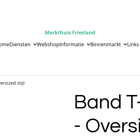
Markthuis Friesland
ome
Diensten
Webshop
Informatie
Binnenmarkt
Links
ersized stijl
Band T-
- Oversi