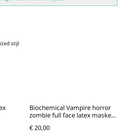
zed stijl
tex
Biochemical Vampire horror
zombie full face latex masker
Nieuw.
€ 20,00