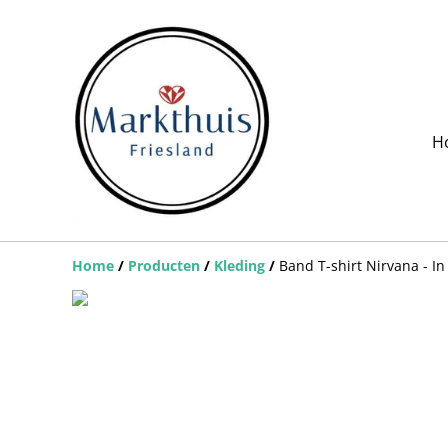
H
Home
/
Producten
/
Kleding
/
Band T-shirt Nirvana - I