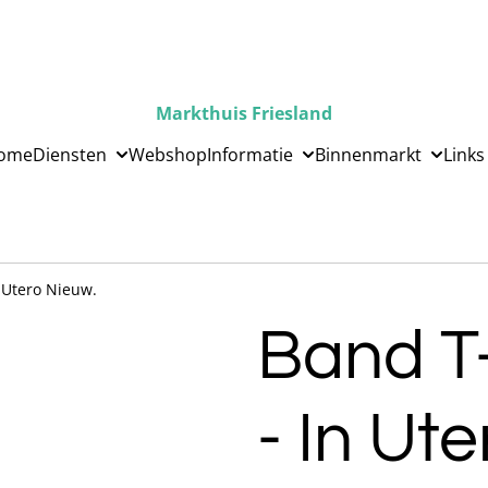
Markthuis Friesland
ome
Diensten
Webshop
Informatie
Binnenmarkt
Links
n Utero Nieuw.
Band T-
- In Ut