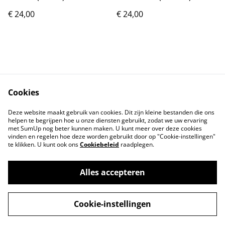
€ 24,00
€ 24,00
Cookies
Contact
Voorwaarden
Deze website maakt gebruik van cookies. Dit zijn kleine bestanden die ons
Privacybeleid
Cookiebeleid
helpen te begrijpen hoe u onze diensten gebruikt, zodat we uw ervaring
met SumUp nog beter kunnen maken. U kunt meer over deze cookies
vinden en regelen hoe deze worden gebruikt door op "Cookie-instellingen"
te klikken. U kunt ook ons
Cookiebeleid
raadplegen.
Alles accepteren
©
2026
Markthuis Friesland
Cookie-instellingen
powered by