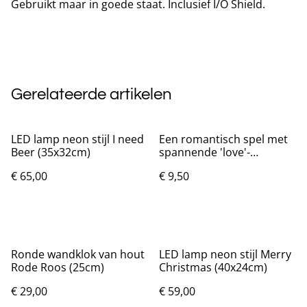
Gebruikt maar in goede staat. Inclusief I/O Shield.
Gerelateerde artikelen
LED lamp neon stijl I need
Een romantisch spel met
Beer (35x32cm)
spannende 'love'-
opdrachten voor alle
€ 65,00
€ 9,50
geliefden!
Ronde wandklok van hout
LED lamp neon stijl Merry
Rode Roos (25cm)
Christmas (40x24cm)
€ 29,00
€ 59,00