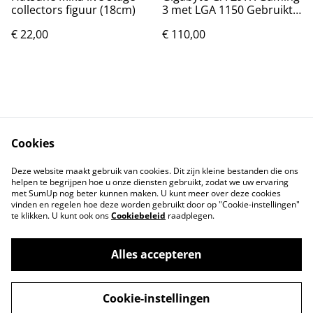
collectors figuur (18cm)
3 met LGA 1150 Gebruikt
maar in goede staat.
€ 22,00
€ 110,00
Cookies
Contact
Voorwaarden
Deze website maakt gebruik van cookies. Dit zijn kleine bestanden die ons
Privacybeleid
Cookiebeleid
helpen te begrijpen hoe u onze diensten gebruikt, zodat we uw ervaring
met SumUp nog beter kunnen maken. U kunt meer over deze cookies
vinden en regelen hoe deze worden gebruikt door op "Cookie-instellingen"
te klikken. U kunt ook ons
Cookiebeleid
raadplegen.
Alles accepteren
©
2026
Markthuis Friesland
Cookie-instellingen
powered by