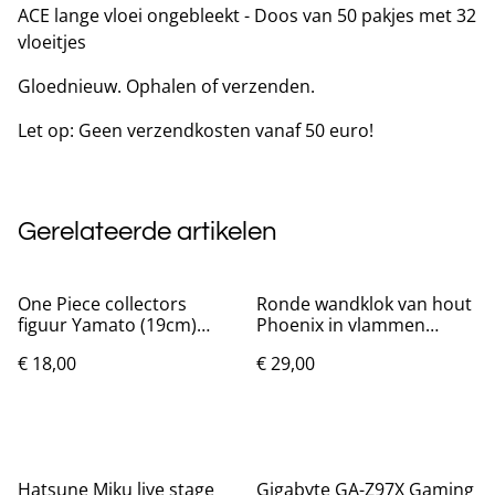
ACE lange vloei ongebleekt - Doos van 50 pakjes met 32
vloeitjes
Gloednieuw. Ophalen of verzenden.
Let op: Geen verzendkosten vanaf 50 euro!
Gerelateerde artikelen
One Piece collectors
Ronde wandklok van hout
figuur Yamato (19cm)
Phoenix in vlammen
Nieuw.
(25cm)
€ 18,00
€ 29,00
Hatsune Miku live stage
Gigabyte GA-Z97X Gaming