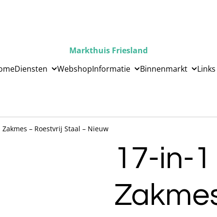
Markthuis Friesland
ome
Diensten
Webshop
Informatie
Binnenmarkt
Links
l Zakmes – Roestvrij Staal – Nieuw
17‑in‑1
Zakmes 