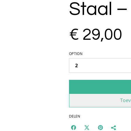
Staal 
€ 29,00
OPTION
Toev
DELEN