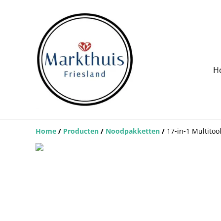
H
Home
/
Producten
/
Noodpakketten
/
17‑in‑1 Multitoo