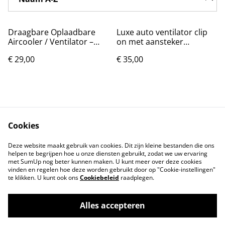
Draagbare Oplaadbare
Luxe auto ventilator clip
Aircooler / Ventilator –
on met aansteker
Nieuw
aansluiting
€ 29,00
€ 35,00
Cookies
Contact
Voorwaarden
Deze website maakt gebruik van cookies. Dit zijn kleine bestanden die ons
Privacybeleid
Cookiebeleid
helpen te begrijpen hoe u onze diensten gebruikt, zodat we uw ervaring
met SumUp nog beter kunnen maken. U kunt meer over deze cookies
vinden en regelen hoe deze worden gebruikt door op "Cookie-instellingen"
te klikken. U kunt ook ons
Cookiebeleid
raadplegen.
Alles accepteren
©
2026
Markthuis Friesland