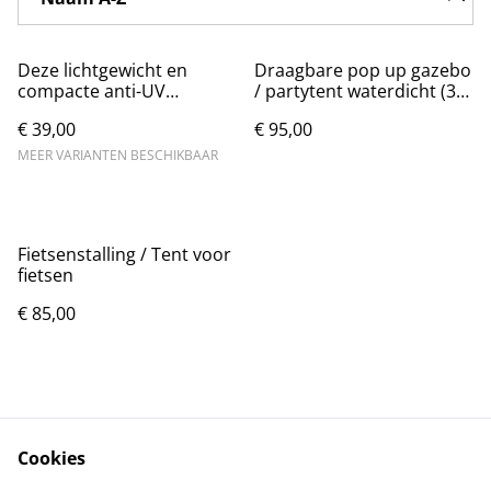
Deze lichtgewicht en
Draagbare pop up gazebo
compacte anti-UV
/ partytent waterdicht (3
camouflage campingtent
bij 3 m)
€ 39,00
€ 95,00
is ideaal voor
kampeerders
MEER VARIANTEN BESCHIKBAAR
Fietsenstalling / Tent voor
fietsen
€ 85,00
Cookies