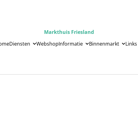
Markthuis Friesland
ome
Diensten
Webshop
Informatie
Binnenmarkt
Links