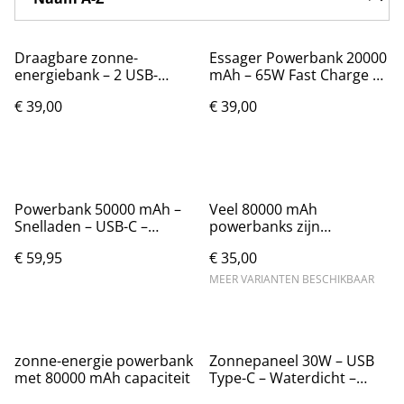
Draagbare zonne-
Essager Powerbank 20000
energiebank – 2 USB-
mAh – 65W Fast Charge –
poorten – Nieuw
Nieuw
€ 39,00
€ 39,00
Powerbank 50000 mAh –
Veel 80000 mAh
Snelladen – USB-C –
powerbanks zijn
Noodpakket
marketingcapaciteit.
€ 59,95
€ 35,00
MEER VARIANTEN BESCHIKBAAR
zonne-energie powerbank
Zonnepaneel 30W – USB
met 80000 mAh capaciteit
Type-C – Waterdicht –
Nieuw