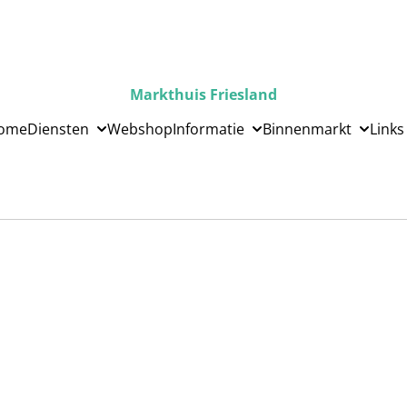
Markthuis Friesland
ome
Diensten
Webshop
Informatie
Binnenmarkt
Links