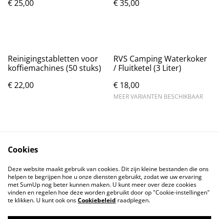
€ 25,00
€ 35,00
Reinigingstabletten voor
RVS Camping Waterkoker
koffiemachines (50 stuks)
/ Fluitketel (3 Liter)
€ 22,00
€ 18,00
MEER VARIANTEN BESCHIKBAAR
Cookies
Contact
Voorwaarden
Deze website maakt gebruik van cookies. Dit zijn kleine bestanden die ons
Privacybeleid
Cookiebeleid
helpen te begrijpen hoe u onze diensten gebruikt, zodat we uw ervaring
met SumUp nog beter kunnen maken. U kunt meer over deze cookies
vinden en regelen hoe deze worden gebruikt door op "Cookie-instellingen"
te klikken. U kunt ook ons
Cookiebeleid
raadplegen.