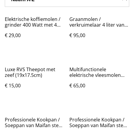
Elektrische koffiemolen /
Graanmolen /
grinder 400 Watt met 4
verkruimelaar 4 liter van
blades
RVS handmatig
€ 29,00
€ 95,00
Luxe RVS Theepot met
Multifunctionele
zeef (19x17.5cm)
elektrische vleesmolen
800 Watt zwart Nieuw.
€ 15,00
€ 65,00
Professionele Kookpan /
Professionele Kookpan /
Soeppan van Maifan steen
Soeppan van Maifan steen
(22cm) Nieuw.
(26cm) Nieuw.