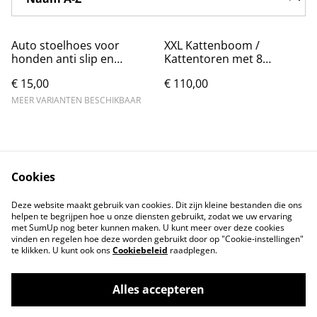
Auto stoelhoes voor
XXL Kattenboom /
honden anti slip en
Kattentoren met 8
waterdicht 110x50cm
krabpalen (210cm hoog)
€ 15,00
€ 110,00
MEER VARIANTEN BESCHIKBAAR
Cookies
Contact
Voorwaarden
Deze website maakt gebruik van cookies. Dit zijn kleine bestanden die ons
Privacybeleid
Cookiebeleid
helpen te begrijpen hoe u onze diensten gebruikt, zodat we uw ervaring
met SumUp nog beter kunnen maken. U kunt meer over deze cookies
vinden en regelen hoe deze worden gebruikt door op "Cookie-instellingen"
te klikken. U kunt ook ons
Cookiebeleid
raadplegen.
Alles accepteren
©
2026
Markthuis Friesland