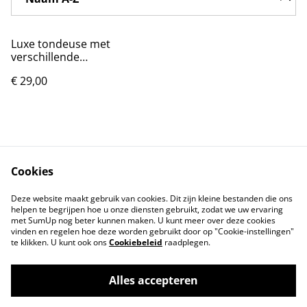
Luxe tondeuse met
verschillende
opzetstukken en USB
€ 29,00
Cookies
Contact
Voorwaarden
Deze website maakt gebruik van cookies. Dit zijn kleine bestanden die ons
Privacybeleid
Cookiebeleid
helpen te begrijpen hoe u onze diensten gebruikt, zodat we uw ervaring
met SumUp nog beter kunnen maken. U kunt meer over deze cookies
vinden en regelen hoe deze worden gebruikt door op "Cookie-instellingen"
te klikken. U kunt ook ons
Cookiebeleid
raadplegen.
Alles accepteren
©
2026
Markthuis Friesland