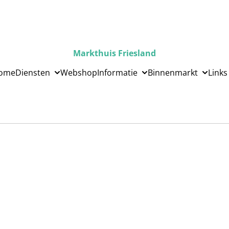
Markthuis Friesland
ome
Diensten
Webshop
Informatie
Binnenmarkt
Links