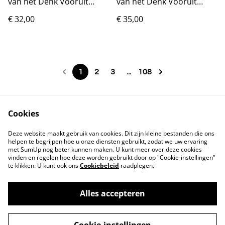
van het Denk Vooruit
van het Denk Vooruit
pakket - Blauw
pakket - Groen
€ 32,00
€ 35,00
1
2
3
...
108
Cookies
Contact
Voorwaarden
Deze website maakt gebruik van cookies. Dit zijn kleine bestanden die ons
Privacybeleid
Cookiebeleid
helpen te begrijpen hoe u onze diensten gebruikt, zodat we uw ervaring
met SumUp nog beter kunnen maken. U kunt meer over deze cookies
vinden en regelen hoe deze worden gebruikt door op "Cookie-instellingen"
te klikken. U kunt ook ons
Cookiebeleid
raadplegen.
Alles accepteren
©
2026
Markthuis Friesland