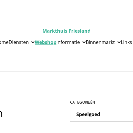
Markthuis Friesland
ome
Diensten
Webshop
Informatie
Binnenmarkt
Links
CATEGORIEËN
n