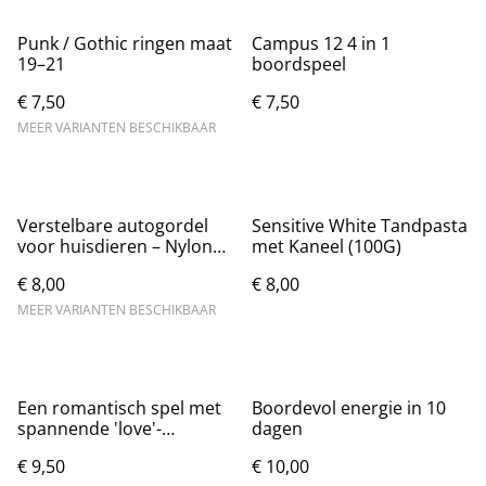
Punk / Gothic ringen maat
Campus 12 4 in 1
19–21
boordspeel
€ 7,50
€ 7,50
MEER VARIANTEN BESCHIKBAAR
Verstelbare autogordel
Sensitive White Tandpasta
voor huisdieren – Nylon
met Kaneel (100G)
harnas
€ 8,00
€ 8,00
MEER VARIANTEN BESCHIKBAAR
Een romantisch spel met
Boordevol energie in 10
spannende 'love'-
dagen
opdrachten voor alle
€ 9,50
€ 10,00
geliefden!