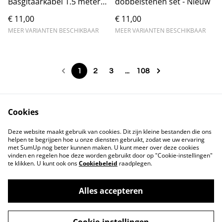
Basgitaarkabel 1.5 meter
dobbelstenen set - Nieuw
6.35mm
€ 11,00
€ 11,00
MEER VARIANTEN BESCHIKBAAR
MEER VARIANTEN BESCHIKBAAR
1
2
3
...
108
Cookies
Contact
Voorwaarden
Deze website maakt gebruik van cookies. Dit zijn kleine bestanden die ons
Privacybeleid
Cookiebeleid
helpen te begrijpen hoe u onze diensten gebruikt, zodat we uw ervaring
met SumUp nog beter kunnen maken. U kunt meer over deze cookies
vinden en regelen hoe deze worden gebruikt door op "Cookie-instellingen"
te klikken. U kunt ook ons
Cookiebeleid
raadplegen.
Alles accepteren
©
2026
Markthuis Friesland