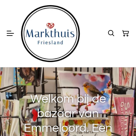
Welkom bij de
bazaar van
Emmeloord. Een