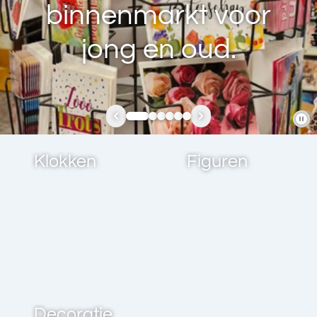
binnenmarkt voor
jong en oud.
Klokken
Figuren
Decoratie